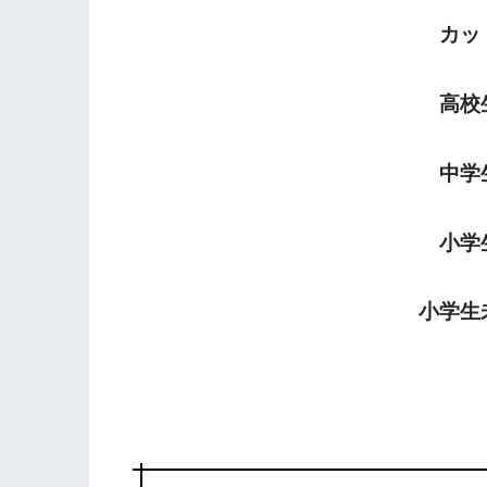
カット 
高校生 
中学生 
小学生 
小学生未満