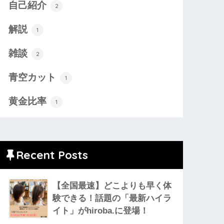
自己紹介
2
解説
1
雑談
2
青空カット
1
黄金比率
1
Recent Posts
【全国最速】どこよりも早く体
験できる！話題の「最新ハイラ
イト」がhiroba.に登場！